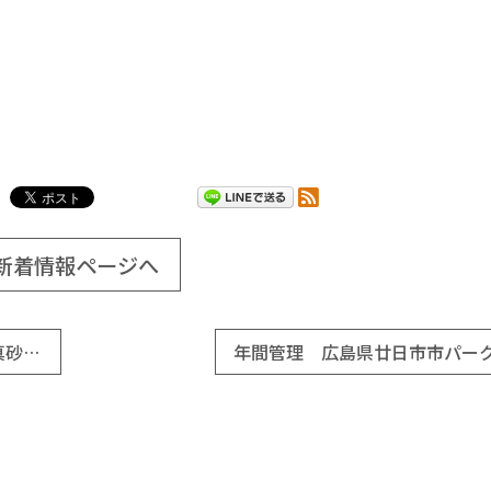
新着情報ページへ
広島市中区 広島市立吉島中学校様にグラウンド用真砂土を納入致しました。
年間管理 広島県廿日市市パー