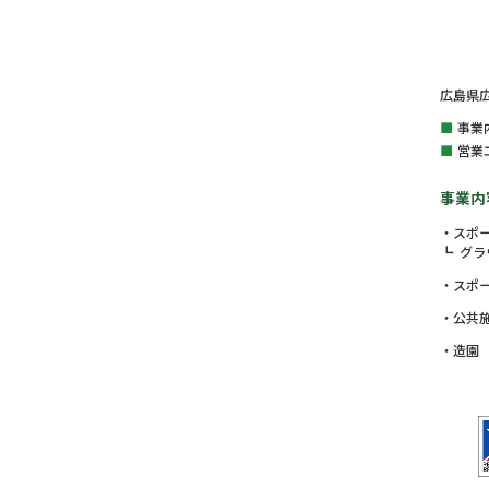
広島県広
事業
営業
事業内
スポ
グラ
スポ
公共
造園