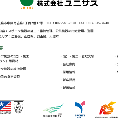
島市中区南吉島1丁目2番37号
TEL：
082-545-2630
FAX：
082-545-2640
内容：
スポーツ施設の施工・維持管理、
公共施設
の指定管理、
造園
エリア：
広島県、山口県、岡山県、大阪府
容
ーツ施設の設計・施工
設計・施工・管理実績
ウンド用資材
会社案内
ーツ施設の維持管理
採用情報
施設
の指定管理
新卒採用
新着情報