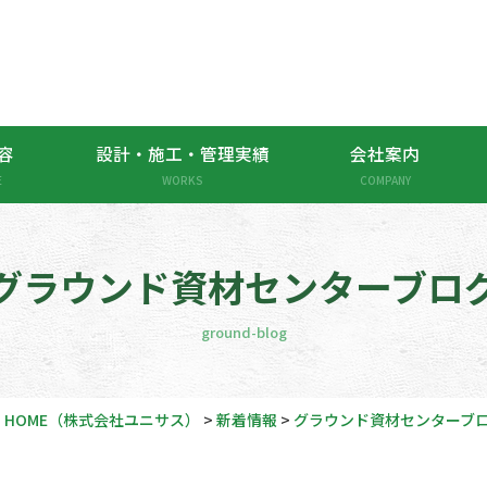
容
設計・施工・管理実績
会社案内
E
WORKS
COMPANY
グラウンド資材センターブロ
ground-blog
HOME
（株式会社ユニサス）
>
新着情報
>
グラウンド資材センターブ